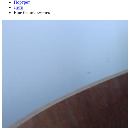
Портрет
Дети
Еще бы пельменек