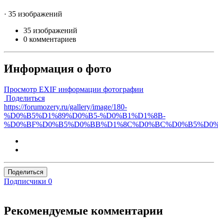
· 35 изображений
35 изображений
0 комментариев
Информация о фото
Просмотр EXIF информации фотографии
Поделиться
https://forumozery.ru/gallery/image/180-
%D0%B5%D1%89%D0%B5-%D0%B1%D1%8B-
%D0%BF%D0%B5%D0%BB%D1%8C%D0%BC%D0%B5%D0%
Поделиться
Подписчики
0
Рекомендуемые комментарии