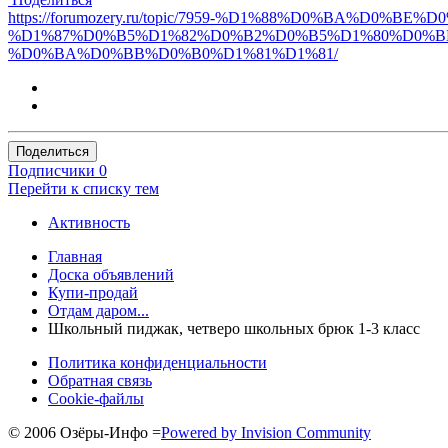
https://forumozery.ru/topic/7959-%D1%88%D0%BA
%D1%87%D0%B5%D1%82%D0%B2%D0%B5%D1%80%D0%B
%D0%BA%D0%BB%D0%B0%D1%81%D1%81/
Поделиться
Подписчики
0
Перейти к списку тем
Активность
Главная
Доска объявлений
Купи-продай
Отдам даром...
Школьный пиджак, четверо школьных брюк 1-3 класс
Политика конфиденциальности
Обратная связь
Cookie-файлы
© 2006 Озёры-Инфо
=
Powered by Invision Community