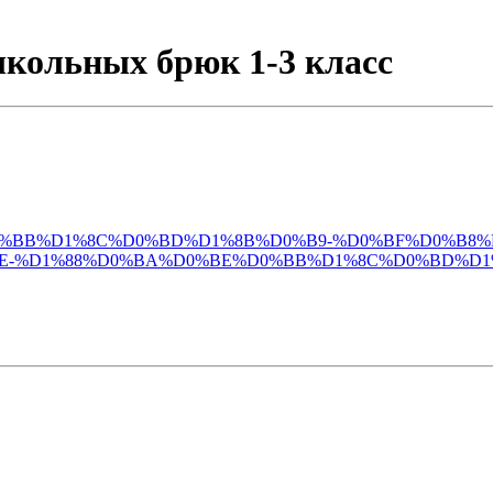
кольных брюк 1-3 класс
%D0%BE%D0%BB%D1%8C%D0%BD%D1%8B%D0%B9-%D0%BF%D0%
E-%D1%88%D0%BA%D0%BE%D0%BB%D1%8C%D0%BD%D1%8