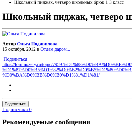
Школьный пиджак, четверо школьных брюк 1-3 класс
Школьный пиджак, четверо ш
Автор
Ольга Подивилова
15 октября, 2012
в
Отдам даром...
Поделиться
https://forumozery.ru/topic/7959-%D1%88%D0%BA
%D1%87%D0%B5%D1%82%D0%B2%D0%B5%D1%80%D0%B
%D0%BA%D0%BB%D0%B0%D1%81%D1%81/
Поделиться
Подписчики
0
Рекомендуемые сообщения