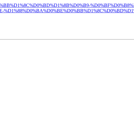
%D0%BE%D0%BB%D1%8C%D0%BD%D1%8B%D0%B9-%D0%BF%D0%
E-%D1%88%D0%BA%D0%BE%D0%BB%D1%8C%D0%BD%D1%8