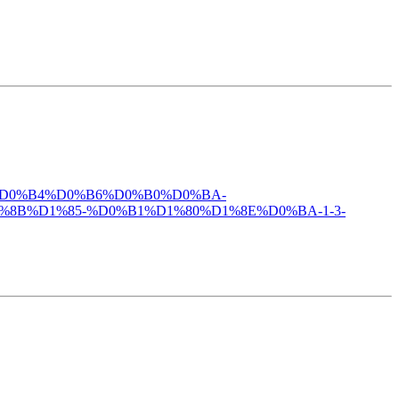
B8%D0%B4%D0%B6%D0%B0%D0%BA-
B%D1%85-%D0%B1%D1%80%D1%8E%D0%BA-1-3-