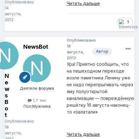
Опубликовано
Читать дальше
14
августа,
2012
1
Опубликовано
NewsBot
18
Автор
августа,
2012
Ура! Приятно сообщить, что
на пешеходном переходе
N
возле памятника Ленину уже
e
не надо перепрыгивать через
w
Деятели форума
яму полуоткрытой
s
канализации — повреждённую
1,7 тыс
B
решётку 16 августа наконец-
Пол:
Мужчина
o
то «залатали»
t
Опубликовано
18
августа,
Читать дальше
2012