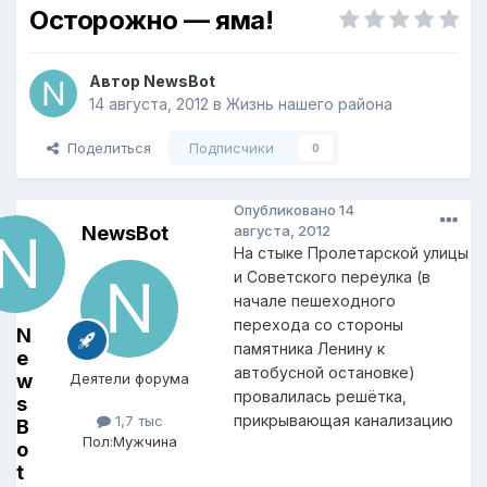
Осторожно — яма!
Автор
NewsBot
14 августа, 2012
в
Жизнь нашего района
Поделиться
Подписчики
0
Опубликовано
14
NewsBot
августа, 2012
На стыке Пролетарской улицы
и Советского переулка (в
начале пешеходного
перехода со стороны
N
памятника Ленину к
e
автобусной остановке)
w
Деятели форума
провалилась решётка,
s
прикрывающая канализацию
1,7 тыс
B
Пол:
Мужчина
o
t