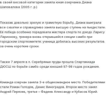
в своей весовой категории заняла юная озерчанка Диана
Шаповалова (2005 г. р.)
Показав довольно зрелую и грамотную борьбу, Диана выиграла
все схватки и справедливо заняла высшую ступень на пьедестале.
Её победа особенно порадовала мастера спорта по дзюдо Ларису
Ларионову, тренера вновь открывшейся секции самбо при
городском спорткомитете: ученица добилась высоких результатов
за очень короткие сроки.
Также 7 апреля в п. Серебряные пруды прошла Спартакиада
ДЮСШ по борьбе самбо среди юношей 97-98 годов рождения.
Команда озерчан заняла 3-е общекомандное место. Победителями
стали Роман Голодов, Денис Виноградов. Второе место занял
Андрей Пирязев, третье – Фадеев Александр и Кубасов Юрий.