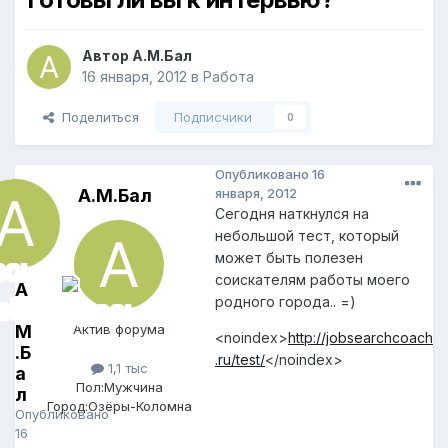
Автор
А.М.Бал
16 января, 2012
в
Работа
Поделиться
Подписчики
0
Опубликовано
16
А.М.Бал
января, 2012
Сегодня наткнулся на
небольшой тест, который
может быть полезен
соискателям работы моего
А
родного города.. =)
.
М
Актив форума
<noindex>
http://jobsearchcoach
.Б
.ru/test/
</noindex>
1,1 тыс
а
Пол:
Мужчина
л
Город:
Озёры-Коломна
Опубликовано
16