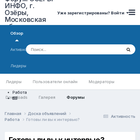
ИНФО, г.
Озёры,
Уже зарегистрированы? Войти
Московская
область
Обзор
Активность
Лидеры
Лидеры
Пользователи онлайн
Модераторы
Работа
Downloads
Галерея
Форумы
Главная
Доска объявлений
Активность
Работа
Готовы ли вы к интервью?
Готовы ли вы к интервью?