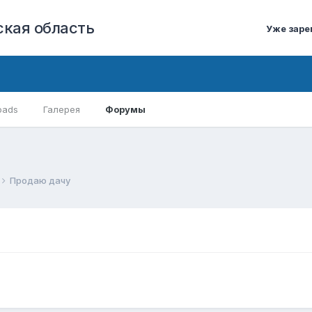
кая область
Уже заре
oads
Галерея
Форумы
Продаю дачу