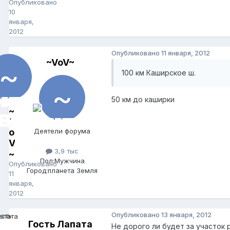
Опубликовано
10
января,
2012
Опубликовано
11 января, 2012
~VoV~
100 км Каширское ш.
50 км до каширки
~
V
o
Деятели форума
V
3,9 тыс
~
Пол:
Мужчина
Опубликовано
Город:
планета Земля
11
января,
2012
Опубликовано
13 января, 2012
Гость Лапата
Не дорого ли будет за участок 