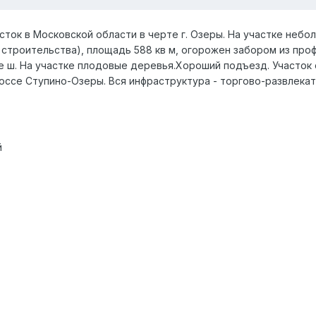
ток в Московской области в черте г. Озеры. На участке небо
строительства), площадь 588 кв м, огорожен забором из профн
е ш. На участке плодовые деревья.Хороший подъезд. Участок с
 шоссе Ступино-Озеры. Вся инфраструктура - торгово-развлек
й