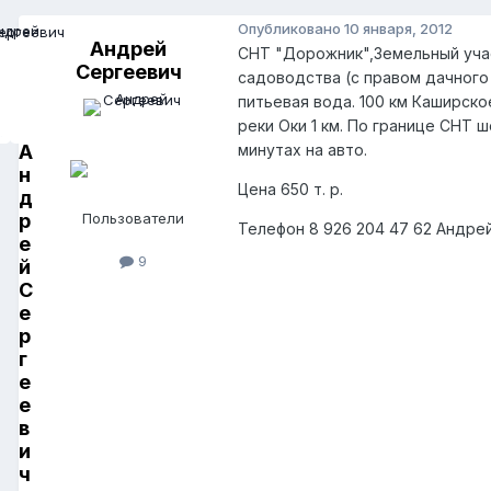
Опубликовано
10 января, 2012
Андрей
СНТ "Дорожник",Земельный учас
Сергеевич
садоводства (с правом дачного 
питьевая вода. 100 км Каширско
реки Оки 1 км. По границе СНТ
А
минутах на авто.
н
Цена 650 т. р.
д
р
Пользователи
Телефон 8 926 204 47 62 Андре
е
9
й
С
е
р
г
е
е
в
и
ч