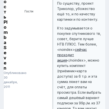
о
По существу, проект
с
Триколор, убожество
т
Гости
ещё то, и по качеству
ь
картинки и по контенту.
Pl
o
Кто задумывается о
m
покупке спутникового тв,
b
совет, берите лучше
a
НТВ ПЛЮС. Тем более,
S
<noindex>
сейчас
e
проходит
v
акция
</noindex>
, можно
e
купить комплект
n
(приёмник+карта
Опубликовано
доступа) за 6 т.р. и эта
30
сумма ляжет вам на
декабря,
2011
счёт, для оплаты
просмотра. Если выбрать
самый дешёвый вариант
подписки за 99р./м. из 37
каналов. То вам хватит