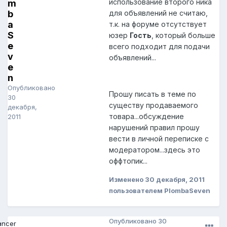
использование второго ника
m
b
для объявлений не считаю,
a
т.к. на форуме отсутствует
S
юзер
Гость
, который больше
e
всего подходит для подачи
v
объявлений...
e
n
Опубликовано
Прошу писать в теме по
30
существу продаваемого
декабря,
товара...обсуждение
2011
нарушений правил прошу
вести в личной переписке с
модератором...здесь это
оффтопик...
Изменено
30 декабря, 2011
пользователем PlombaSeven
Опубликовано
30