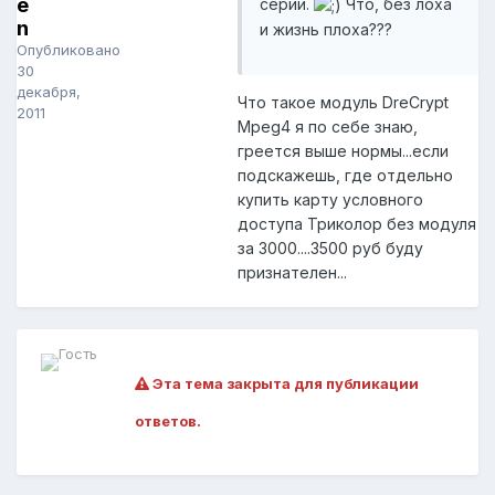
e
серии.
Что, без лоха
n
и жизнь плоха???
Опубликовано
30
декабря,
Что такое модуль DreCrypt
2011
Mpeg4 я по себе знаю,
греется выше нормы...если
подскажешь, где отдельно
купить карту условного
доступа Триколор без модуля
за 3000....3500 руб буду
признателен...
Эта тема закрыта для публикации
ответов.