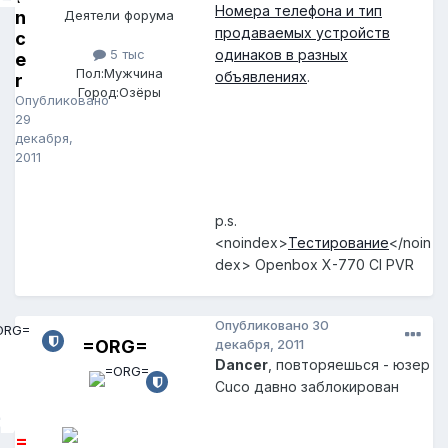
Номера телефона и тип
n
Деятели форума
продаваемых устройств
c
5 тыс
одинаков в разных
e
Пол:
Мужчина
объявлениях
.
r
Город:
Озёры
Опубликовано
29
декабря,
2011
p.s.
<noindex>
Тестирование
</noin
dex>
Openbox X-770 CI PVR
Опубликовано
30
=ORG=
декабря, 2011
Dancer
, повторяешься - юзер
Cuco давно заблокирован
=