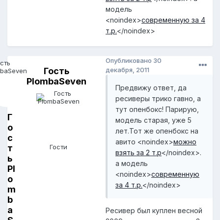
модель
<noindex>
современную за 4
т.р.
</noindex>
Опубликовано
30
Гость
декабря, 2011
PlombaSeven
Предвижу ответ, да
ресиверы трико гавно, а
тут опенбокс! Парирую,
Г
модель старая, уже 5
о
лет.Тот же опенбокс на
с
авито
<noindex>
можно
т
Гости
взять за 2 т.р
</noindex>
.
ь
а модель
Pl
<noindex>
современную
o
за 4 т.р.
</noindex>
m
b
a
Ресивер был куплен весной