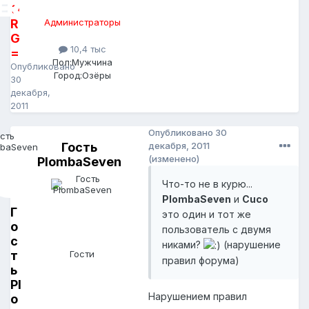
O
R
Администраторы
G
10,4 тыс
=
Пол:
Мужчина
Опубликовано
Город:
Озёры
30
декабря,
2011
Опубликовано
30
Гость
декабря, 2011
(изменено)
PlombaSeven
Что-то не в курю...
PlombaSeven
и
Cuco
Г
это один и тот же
о
пользователь с двумя
с
никами?
(нарушение
т
Гости
правил форума)
ь
Pl
Нарушением правил
o