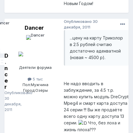
Новым Годом!
Опубликовано
30
Dancer
декабря, 2011
...цену на карту Триколор
в 2.5 рублей считаю
достаточно адекватной
D
(новая ~ 4500 р).
a
n
Деятели форума
c
5 тыс
e
Не надо вводить в
Пол:
Мужчина
r
заблуждение, за 4.5 т.р.
Город:
Озёры
Опубликовано
можно купить модуль DreCrypt
30
Mpeg4 и смарт карта доступа
декабря,
2011
24 серии !!! Вы же продаёте
всего одну карту доступа 13
серии.
Что, без лоха и
жизнь плоха???