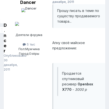
Dancer
декабря, 2011
Прошу писать в теме по
существу продаваемого
товара...
D
a
n
Деятели форума
c
Апну своё майское
5 тыс
e
предложение:
Пол:
Мужчина
r
Город:
Озёры
Опубликовано
30
декабря,
2011
Продается
cпутниковый
ресивер
Openbox
X770
-
3000 р