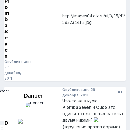
Pl
o
m
http://images04.olx.ru/ui/3/35/41/
b
59323441_3.jpg
a
S
e
v
e
n
Опубликовано
27
декабря,
2011
Опубликовано
29
Dancer
декабря, 2011
Что-то не в курю...
PlombaSeven
и
Cuco
это
один и тот же пользователь с
двумя никами?
D
(нарушение правил форума)
a