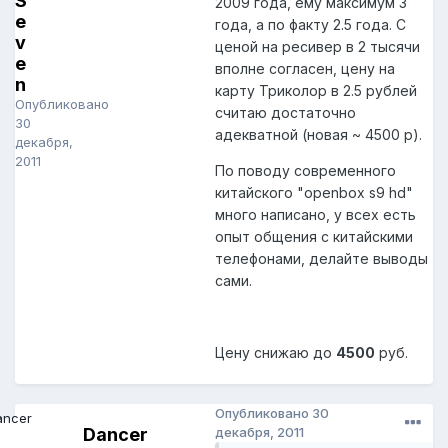
S
2009 года, ему максимум 3
e
года, а по факту 2.5 года. С
v
ценой на ресивер в 2 тысячи
e
вполне согласен, цену на
n
карту Триколор в 2.5 рублей
Опубликовано
считаю достаточно
30
адекватной (новая ~ 4500 р).
декабря,
2011
По поводу современного
китайского "openbox s9 hd"
много написано, у всех есть
опыт общения с китайскими
телефонами, делайте выводы
сами.
Цену снижаю до
4500
руб.
Опубликовано
30
Dancer
декабря, 2011