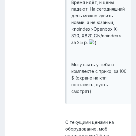
Время идёт, и цены
падают. На сегодняшний
день можно купить
новый, а не юзаный,
<noindex>
Openbox X-
820, X820 CI
</noindex>
за 2.5 р.
Могу взять у тебя в
комплекте с трико, за 100
$ (охране на кпп
поставить, пусть
смотрят)
С текущими ценами на
оборудование, моё
предложение 2.5 т.р.