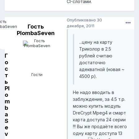
CI-слотами.
Опубликовано
30
Гость
декабря, 2011
PlombaSeven
...цену на карту
Триколор в 2.5
Г
рублей считаю
о
достаточно
с
адекватной (новая ~
т
Гости
4500 р).
ь
Pl
Не надо вводить в
o
заблуждение, за 4.5 т.р.
m
можно купить модуль
b
DreCrypt Mpeg4 и смарт
a
карта доступа 24 серии
S
!!! Вы же продаёте всего
e
v
одну карту доступа 13