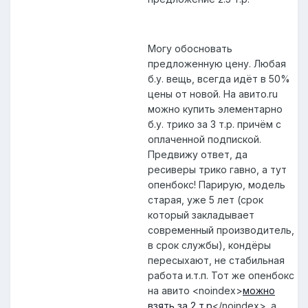
Могу обосновать
предложенную цену. Любая
б.у. вещь, всегда идёт в 50%
цены от новой. На авито.ru
можно купить элементарно
б.у. трико за 3 т.р. причём с
оплаченной подпиской.
Предвижу ответ, да
ресиверы трико гавно, а тут
опенбокс! Парирую, модель
старая, уже 5 лет (срок
который закладывает
современный производитель,
в срок службы), кондёры
пересыхают, не стабильная
работа и.т.п. Тот же опенбокс
на авито
<noindex>
можно
взять за 2 т.р
</noindex>
. а