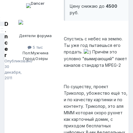
Цену снижаю до
4500
руб.
D
a
n
Деятели форума
Cпустись с небес на землю.
c
Ты уже год пытаешься его
5 тыс
e
продать.
Причём это
Пол:
Мужчина
r
условно "вымирающий" пакет
Город:
Озёры
Опубликовано
каналов стандарта MPEG-2
30
декабря,
2011
По существу, проект
Триколор, убожество ещё то,
и по качеству картинки и по
контенту. Триколор, это аля
МММ которая скоро рухнет
как карточный домик, с
приходом бесплатных
цифровых 8-ми федеральных