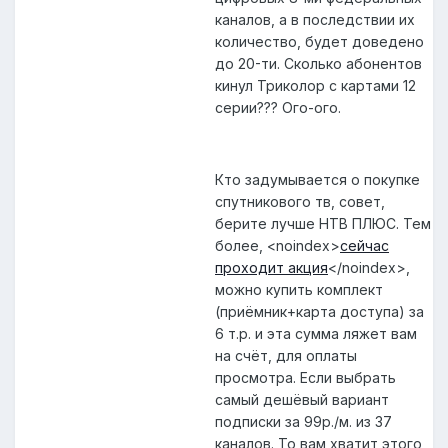
каналов, а в последствии их
количество, будет доведено
до 20-ти. Сколько абонентов
кинул Триколор с картами 12
серии??? Ого-ого.
Кто задумывается о покупке
спутникового тв, совет,
берите лучше НТВ ПЛЮС. Тем
более,
<noindex>
сейчас
проходит акция
</noindex>
,
можно купить комплект
(приёмник+карта доступа) за
6 т.р. и эта сумма ляжет вам
на счёт, для оплаты
просмотра. Если выбрать
самый дешёвый вариант
подписки за 99р./м. из 37
каналов. То вам хватит этого