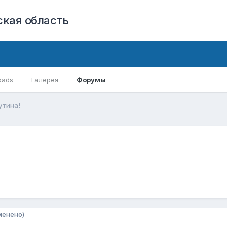
кая область
oads
Галерея
Форумы
утина!
менено)