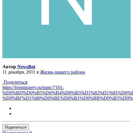
Автор
NewsBot
11 декабря, 2011
в
Жизнь нашего района
Поделиться
https://forumozery.ru/topic/7101-
%D0%BD%D0%B5%D0%B4%D0%B5%D1%82%D1%81%D0%
%D0%BF%D1%80%D0%BE%D0%B1%D0%BB%D0%B5%D0%
Поделиться
Подписчики
0