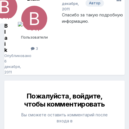
Автор
декабря,
2011
Спасибо за такую подробную
информацию.
B
l
a
Пользователи
i
3
k
Опубликовано
6
декабря,
2011
Пожалуйста, войдите,
чтобы комментировать
Вы сможете оставить комментарий после
входа в