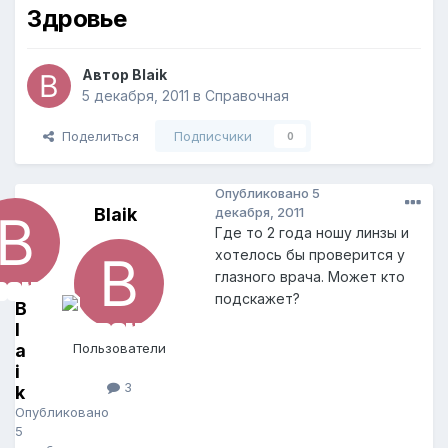
Здровье
Автор
Blaik
5 декабря, 2011
в
Справочная
Поделиться
Подписчики
0
Опубликовано
5
Blaik
декабря, 2011
Где то 2 года ношу линзы и
хотелось бы проверится у
глазного врача. Может кто
подскажет?
B
l
a
Пользователи
i
3
k
Опубликовано
5