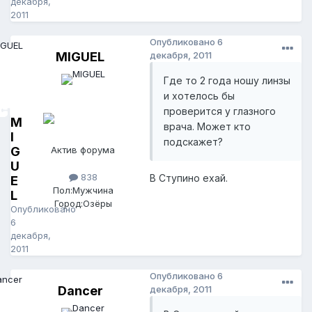
декабря,
2011
Опубликовано
6
MIGUEL
декабря, 2011
Где то 2 года ношу линзы
и хотелось бы
проверится у глазного
M
врача. Может кто
I
подскажет?
G
Актив форума
U
838
В Ступино ехай.
E
Пол:
Мужчина
L
Город:
Озёры
Опубликовано
6
декабря,
2011
Опубликовано
6
Dancer
декабря, 2011