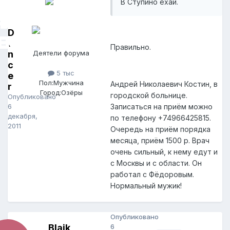
В Ступино ехай.
D
a
Правильно.
n
Деятели форума
c
5 тыс
e
Пол:
Мужчина
Андрей Николаевич Костин, в
r
Город:
Озёры
городской больнице.
Опубликовано
6
Записаться на приём можно
декабря,
по телефону +74966425815.
2011
Очередь на приём порядка
месяца, приём 1500 р. Врач
очень сильный, к нему едут и
с Москвы и с области. Он
работал с Фёдоровым.
Нормальный мужик!
Опубликовано
Blaik
6