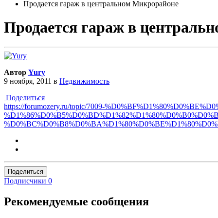
Продается гараж в центральном Микрорайоне
Продается гараж в централь
Автор
Yury
9 ноября, 2011
в
Недвижимость
Поделиться
https://forumozery.ru/topic/7009-%D0%BF%D1%80%
%D1%86%D0%B5%D0%BD%D1%82%D1%80%D0%B0%D0%
%D0%BC%D0%B8%D0%BA%D1%80%D0%BE%D1%80%D0%
Поделиться
Подписчики
0
Рекомендуемые сообщения