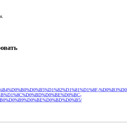
я.
ровать
D0%BE%D0%B4%D0%B0%D0%B5%D1%82%D1%81%D1%8F-%D0%B3
BB%D1%8C%D0%BD%D0%BE%D0%BC-
B0%D0%B9%D0%BE%D0%BD%D0%B5/