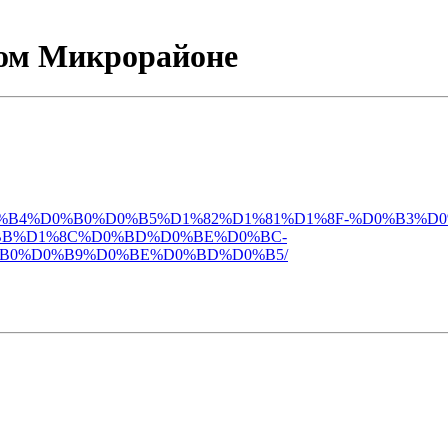
ном Микрорайоне
D0%BE%D0%B4%D0%B0%D0%B5%D1%82%D1%81%D1%8F-%D0%B3
BB%D1%8C%D0%BD%D0%BE%D0%BC-
B0%D0%B9%D0%BE%D0%BD%D0%B5/