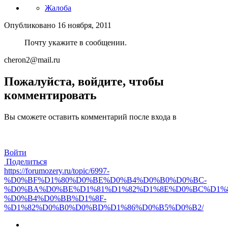
Жалоба
Опубликовано
16 ноября, 2011
Почту укажите в сообщении.
cheron2@mail.ru
Пожалуйста, войдите, чтобы
комментировать
Вы сможете оставить комментарий после входа в
Войти
Поделиться
https://forumozery.ru/topic/6997-
%D0%BF%D1%80%D0%BE%D0%B4%D0%B0%D0%BC-
%D0%BA%D0%BE%D1%81%D1%82%D1%8E%D0%BC%D1%
%D0%B4%D0%BB%D1%8F-
%D1%82%D0%B0%D0%BD%D1%86%D0%B5%D0%B2/