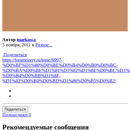
Автор
maekawa
5 ноября, 2011
в
Разное...
Поделиться
https://forumozery.ru/topic/6997-
%D0%BF%D1%80%D0%BE%D0%B4%D0%B0%D0%BC-
%D0%BA%D0%BE%D1%81%D1%82%D1%8E%D0%BC%D1%
%D0%B4%D0%BB%D1%8F-
%D1%82%D0%B0%D0%BD%D1%86%D0%B5%D0%B2/
Поделиться
Подписчики
0
Рекомендуемые сообщения