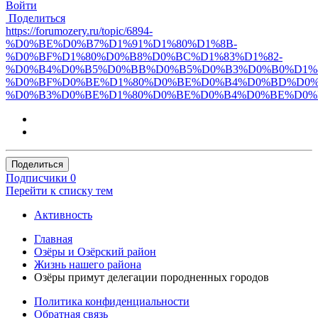
Войти
Поделиться
https://forumozery.ru/topic/6894-
%D0%BE%D0%B7%D1%91%D1%80%D1%8B-
%D0%BF%D1%80%D0%B8%D0%BC%D1%83%D1%82-
%D0%B4%D0%B5%D0%BB%D0%B5%D0%B3%D0%B0%D1%8
%D0%BF%D0%BE%D1%80%D0%BE%D0%B4%D0%BD%D0%
%D0%B3%D0%BE%D1%80%D0%BE%D0%B4%D0%BE%D0%
Поделиться
Подписчики
0
Перейти к списку тем
Активность
Главная
Озёры и Озёрский район
Жизнь нашего района
Озёры примут делегации породненных городов
Политика конфиденциальности
Обратная связь