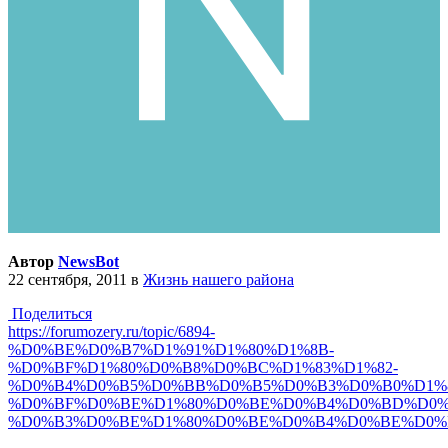
Автор
NewsBot
22 сентября, 2011
в
Жизнь нашего района
Поделиться
https://forumozery.ru/topic/6894-
%D0%BE%D0%B7%D1%91%D1%80%D1%8B-
%D0%BF%D1%80%D0%B8%D0%BC%D1%83%D1%82-
%D0%B4%D0%B5%D0%BB%D0%B5%D0%B3%D0%B0%D1%8
%D0%BF%D0%BE%D1%80%D0%BE%D0%B4%D0%BD%D0%
%D0%B3%D0%BE%D1%80%D0%BE%D0%B4%D0%BE%D0%