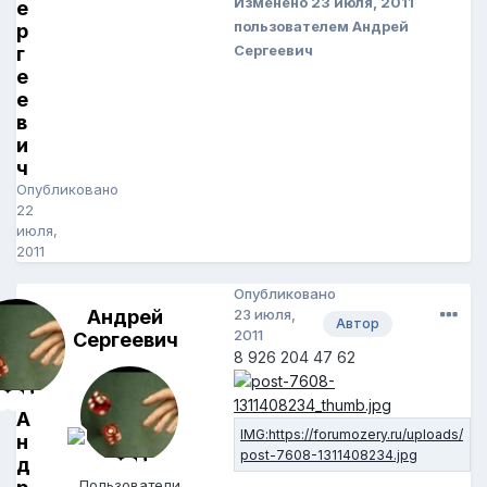
Изменено
23 июля, 2011
е
пользователем Андрей
р
Сергеевич
г
е
е
в
и
ч
Опубликовано
22
июля,
2011
Опубликовано
Андрей
23 июля,
Автор
2011
Сергеевич
8 926 204 47 62
А
н
д
Пользователи