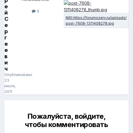
р
е
9
й
С
е
р
г
е
е
в
и
ч
Опубликовано
23
июля,
2011
Пожалуйста, войдите,
чтобы комментировать