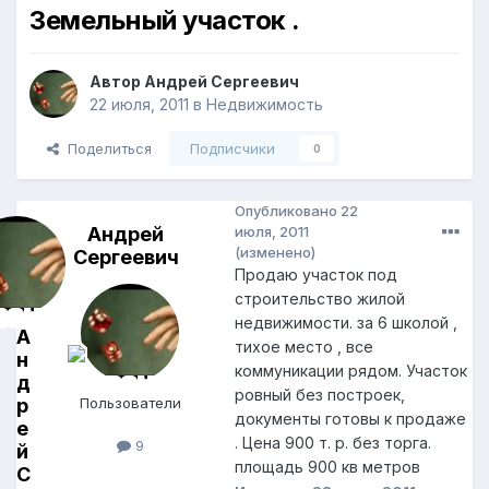
Земельный участок .
Автор
Андрей Сергеевич
22 июля, 2011
в
Недвижимость
Поделиться
Подписчики
0
Опубликовано
22
Андрей
июля, 2011
(изменено)
Сергеевич
Продаю участок под
строительство жилой
недвижимости. за 6 школой ,
А
тихое место , все
н
коммуникации рядом. Участок
д
ровный без построек,
р
Пользователи
документы готовы к продаже
е
. Цена 900 т. р. без торга.
9
й
площадь 900 кв метров
С