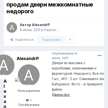
продам двери межкомнатные
недорого
Автор
AlexandrP
8 июня, 2011
в
Разное...
Поделиться
Подписчики
0
Опубликовано
8
AlexandrP
июня, 2011
Двери из массива с
коробками, наличниками и
фурнитурой. Недорого. Все по
1 шт., №3 - 2 шт. Самовывоз (из
A
Бабурино). Фото - в прикрепл.
l
файле.
e
Пользователи
Двери.doc
x
2
a
Пол:
Мужчина
n