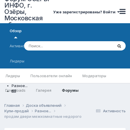
ИНФО, г.
Озёры,
Уже зарегистрированы? Войти
Московская
область
Обзор
Активность
Лидеры
Лидеры
Пользователи онлайн
Модераторы
Разное...
Downloads
Галерея
Форумы
Главная
Доска объявлений
Купи-продай
Разное...
Активность
продам двери межкомнатные недорого