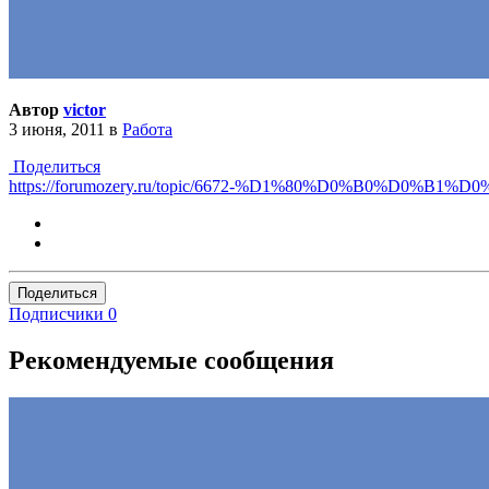
Автор
victor
3 июня, 2011
в
Работа
Поделиться
https://forumozery.ru/topic/6672-%D1%80%D0%B0%D0%B1
Поделиться
Подписчики
0
Рекомендуемые сообщения