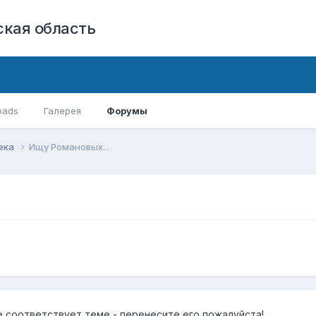
кая область
oads
Галерея
Форумы
ека
Ищу Романовых...
е соответствует теме - перенесите его пожалуйста!