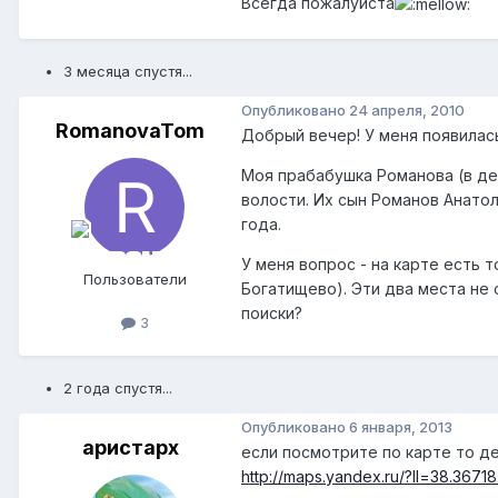
Всегда пожалуйста
3 месяца спустя...
Опубликовано
24 апреля, 2010
RomanovaTom
Добрый вечер! У меня появилас
Моя прабабушка Романова (в де
волости. Их сын Романов Анатол
года.
У меня вопрос - на карте есть
Пользователи
Богатищево). Эти два места не
поиски?
3
2 года спустя...
Опубликовано
6 января, 2013
аристарх
если посмотрите по карте то д
http://maps.yandex.ru/?ll=38.3