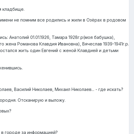
м кладбище.
ь имени не помним все родились и жили в Озёрах в родовом
ь: Анатолий 01.01.1926, Тамара 1928г.р(моя бабушка),
го жена Романова Клавдия Ивановна), Вячеслав 1939-1941г.р.
 остался жить один Евгений с женой Клавдией и детьми
женившись.
аев, Василий Николаев, Михаил Николаев... - где искать?
Городня. Отсканирую и выложу.
овых?
я в городе за информацией?