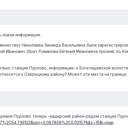
ь новая информация.
вичестве) Николаева Зинаида Васильевна была зарегистриро
ий Иванович (брат Романова Евгения Ивановича прожив. по Ко
 только станция Пурлово, информацию о Богатищевской волости
 относятся к Озерецкому району? Может эти места на границе
еревня Пурлово теперь -каширский район-рядом станция Пур
67187%2C54.739122&spn=0.067806%2C0.021578&z=15&l=map