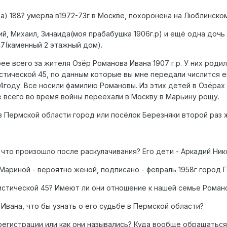
а) 188? умерла в1972-73г в Москве, похоронена на Люблинско
ий, Михаил, Зинаида(моя прабабушка 1906г.р) и ещё одна доч
47(каменный 2 этажный дом).
 всего за жителя Озёр Романова Ивана 1907 г.р. У них родилис
истической 45, по данным которые вы мне передали числится е
4году. Все носили фамилию Романовы. Из этих детей в Озёрах
 всего во время войны переехали в Москву в Марьину рощу.
в Пермской области город или посёлок Березняки второй раз 
что произошло после раскулачивания? Его дети - Аркадий Никол
Мариной - вероятно женой, подписано - февраль 1958г город 
нистической 45? Имеют ли они отношение к нашей семье Роман
Ивана, что бы узнать о его судьбе в Пермской области?
 регистрации или как они назывались? Куда вообще обращатьс