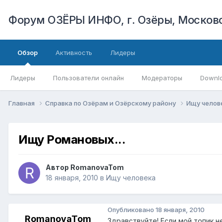
Форум ОЗЁРЫ ИНФО, г. Озёры, Московс
Обзор
Активность
Лидеры
Лидеры
Пользователи онлайн
Модераторы
Downl
Главная
Справка по Озёрам и Озёрскому району
Ищу челов
Ищу Романовых...
Автор
RomanovaTom
18 января, 2010
в
Ищу человека
Опубликовано
18 января, 2010
RomanovaTom
Здравствуйте! Если мой топик н