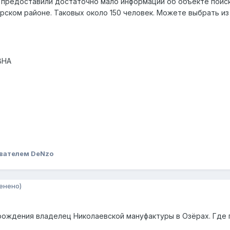
ы предоставили достаточно мало информации об объекте поис
ском районе. Таковых около 150 человек. Можете выбрать из н
ВНА
вателем DeNzo
енено)
 рождения владелец Николаевской мануфактуры в Озёрах. Где 