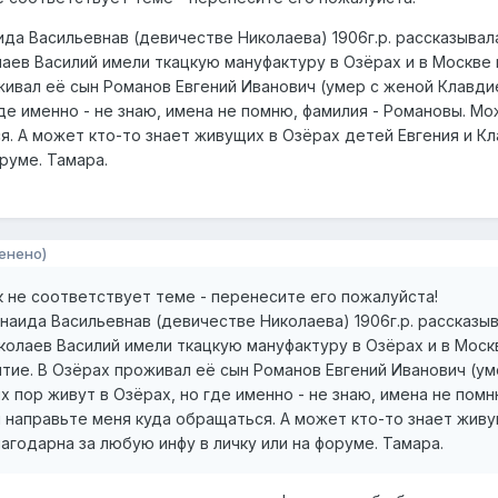
а Васильевнав (девичестве Николаева) 1906г.р. рассказывала
лаев Василий имели ткацкую мануфактуру в Озёрах и в Москве
ивал её сын Романов Евгений Иванович (умер с женой Клавдие
где именно - не знаю, имена не помню, фамилия - Романовы. М
. А может кто-то знает живущих в Озёрах детей Евгения и Кл
оруме. Тамара.
енено)
к не соответствует теме - перенесите его пожалуйста!
аида Васильевнав (девичестве Николаева) 1906г.р. рассказыва
колаев Василий имели ткацкую мануфактуру в Озёрах и в Моск
ие. В Озёрах проживал её сын Романов Евгений Иванович (ум
х пор живут в Озёрах, но где именно - не знаю, имена не пом
 направьте меня куда обращаться. А может кто-то знает живущ
агодарна за любую инфу в личку или на форуме. Тамара.