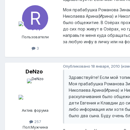
Моя прабабушка Романова Зинаид
Николаева Арина(Ирина) и Нико
было общежитие. В Озёрах прож
до сих пор живут в Озёрах, но 
направьте меня куда обращаться
Пользователи
за любую инфу в личку или на ф
3
Опубликовано
18 января, 2010
(изм
DeNzo
Здравствуйте! Если мой топи
Моя прабабушка Романова Зин
Николаева Арина(Ирина) и Ни
раскулачивания было общежит
дети Евгения и Клавдии до си
либо информация или хотя бы
Актив форума
было два сына. Буду очень бл
257
Пол:
Мужчина