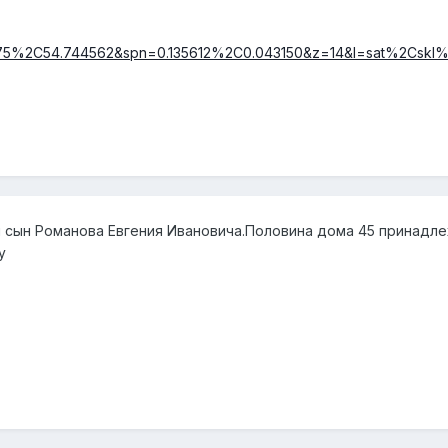
379075%2C54.744562&spn=0.135612%2C0.043150&z=14&l=sat%2Csk
 сын Романова Евгения Ивановича.Половина дома 45 принадле
у