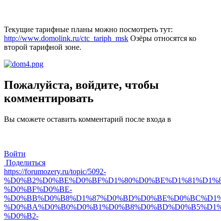
Текущие тарифные планы можно посмотреть тут:
http://www.domolink.ru/ctc_tariph_msk
Озёры относятся ко
второй тарифной зоне.
Пожалуйста, войдите, чтобы
комментировать
Вы сможете оставить комментарий после входа в
Войти
Поделиться
https://forumozery.ru/topic/5092-
%D0%B2%D0%BE%D0%BF%D1%80%D0%BE%D1%81%D1%8
%D0%BF%D0%BE-
%D0%BB%D0%B8%D1%87%D0%BD%D0%BE%D0%BC%D1%
%D0%BA%D0%B0%D0%B1%D0%B8%D0%BD%D0%B5%D1%
%D0%B2-