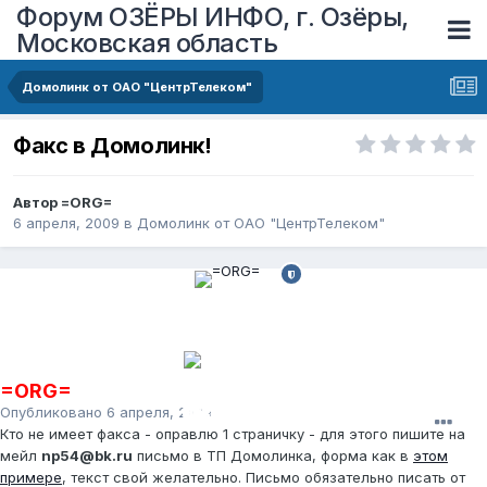
Форум ОЗЁРЫ ИНФО, г. Озёры,
Московская область
Домолинк от ОАО "ЦентрТелеком"
Факс в Домолинк!
Автор
=ORG=
6 апреля, 2009
в
Домолинк от ОАО "ЦентрТелеком"
=ORG=
Опубликовано
6 апреля, 2009
Кто не имеет факса - оправлю 1 страничку - для этого пишите на
мейл
np54@bk.ru
письмо в ТП Домолинка, форма как в
этом
примере
, текст свой желательно. Письмо обязательно писать от