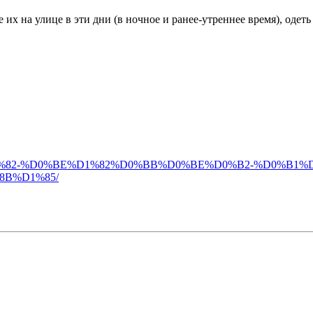
 их на улице в эти дни (в ночное и ранее-утреннее время), оде
D0%B5%D1%82-%D0%BE%D1%82%D0%BB%D0%BE%D0%B2-%D0
B%D1%85/