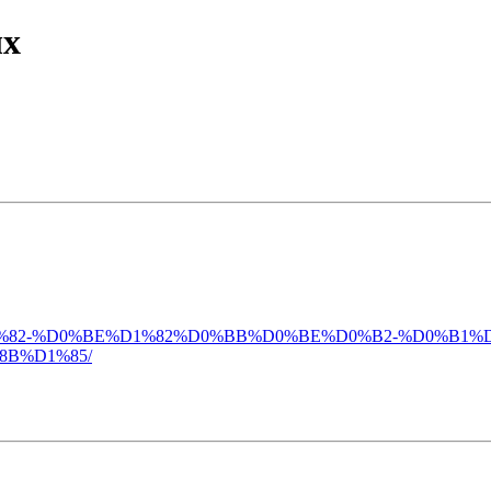
ых
D0%B5%D1%82-%D0%BE%D1%82%D0%BB%D0%BE%D0%B2-%D0
B%D1%85/