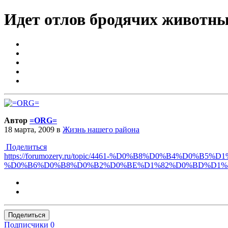
Идет отлов бродячих животн
Автор
=ORG=
18 марта, 2009
в
Жизнь нашего района
Поделиться
https://forumozery.ru/topic/4461-%D0%B8%D0%B4%
%D0%B6%D0%B8%D0%B2%D0%BE%D1%82%D0%BD%D1%8
Поделиться
Подписчики
0