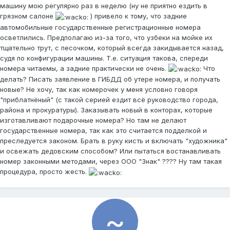
машину мою регулярно раз в неделю (ну не приятно ездить в
грязном салоне
) привело к тому, что задние
автомобильные государственные регистрационные номера
осветлились. Предполагаю из-за того, что узбеки на мойке их
тщательно трут, с песочком, который всегда закидывается назад,
судя по конфигурации машины. Т.е. ситуация такова, спереди
номера читаемы, а задние практически не очень.
Что
делать? Писать заявление в ГИБДД об утере номера, и получать
новые? Не хочу, так как номерочек у меня условно говоря
"приблатнёный" (с такой серией ездит всё руководство города,
района и прокуратуры). Заказывать новый в конторах, которые
изготавливают подарочные номера? Но там не делают
государственные номера, так как это считается подделкой и
преследуется законом. Брать в руку кисть и включать "художника"
и освежать дедовским способом? Или пытаться востанавливать
номер законными методами, через ООО "Знак" ???? Ну там такая
процедура, просто жесть.