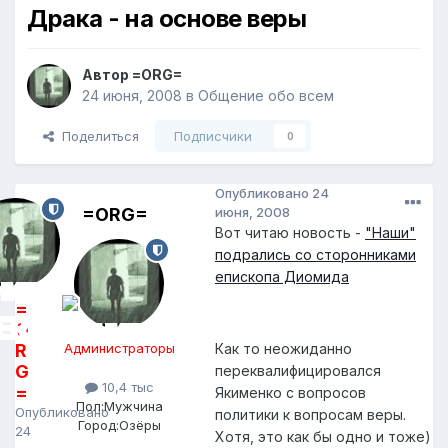
Драка - на основе веры
Автор
=ORG=
24 июня, 2008
в
Общение обо всем
Поделиться
Подписчики
0
Опубликовано
24
=ORG=
июня, 2008
Вот читаю новость -
"Наши"
подрались со сторонниками
епископа Диомида
=
O
R
Администраторы
Как то неожиданно
G
переквалифицировался
10,4 тыс
=
Якименко с вопросов
Пол:
Мужчина
Опубликовано
политики к вопросам веры.
Город:
Озёры
24
Хотя, это как бы одно и тоже)