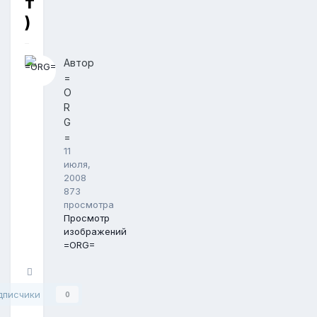
т
)
Автор
=
O
R
G
=
11
июля,
2008
873
просмотра
Просмотр
изображений
=ORG=
Поделиться
дписчики
0