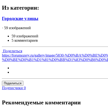
Из категории:
Городские улицы
· 59 изображений
59 изображений
5 комментариев
Поделиться
https://forumozery.ru/gallery/image/5830-%D0%BA
%D0%BE%D0%B1%D1%81%D0%BB%D1%83%D0%B6%D0%
Поделиться
Подписчики
0
Рекомендуемые комментарии