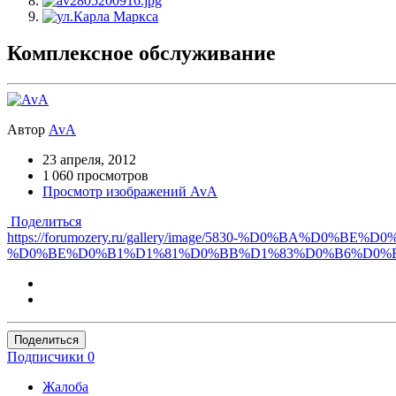
Комплексное обслуживание
Автор
AvA
23 апреля, 2012
1 060 просмотров
Просмотр изображений AvA
Поделиться
https://forumozery.ru/gallery/image/5830-%D0%BA
%D0%BE%D0%B1%D1%81%D0%BB%D1%83%D0%B6%D0%
Поделиться
Подписчики
0
Жалоба