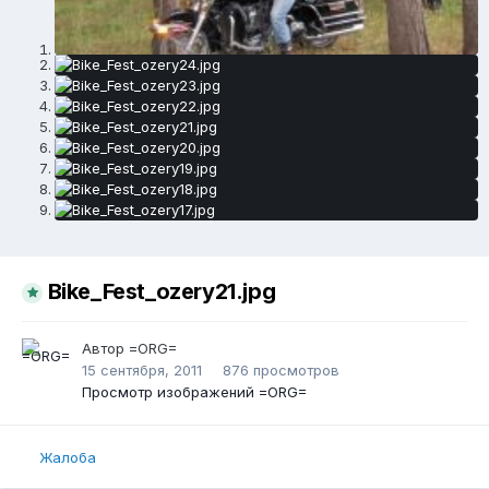
Bike_Fest_ozery21.jpg
Автор
=ORG=
15 сентября, 2011
876 просмотров
Просмотр изображений =ORG=
Жалоба