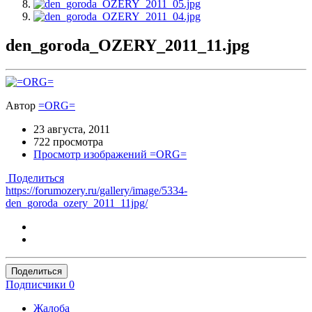
den_goroda_OZERY_2011_11.jpg
Автор
=ORG=
23 августа, 2011
722 просмотра
Просмотр изображений =ORG=
Поделиться
https://forumozery.ru/gallery/image/5334-
den_goroda_ozery_2011_11jpg/
Поделиться
Подписчики
0
Жалоба