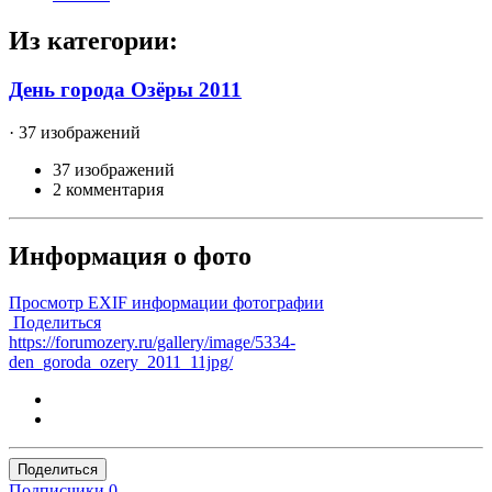
Из категории:
День города Озёры 2011
· 37 изображений
37 изображений
2 комментария
Информация о фото
Просмотр EXIF информации фотографии
Поделиться
https://forumozery.ru/gallery/image/5334-
den_goroda_ozery_2011_11jpg/
Поделиться
Подписчики
0