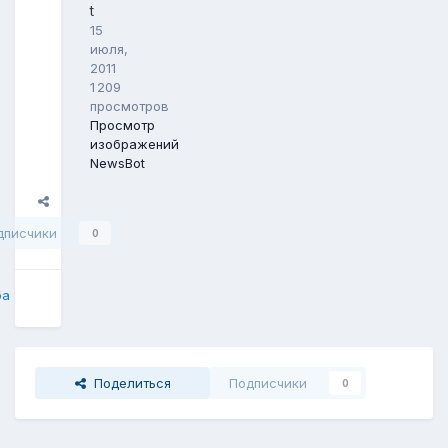
t
15
июля,
2011
1 209
просмотров
Просмотр
изображений
NewsBot
Поделиться
дписчики
0
ба
Поделиться
Подписчики
0