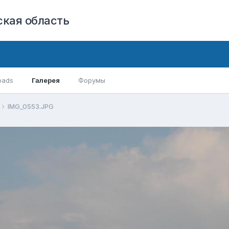
кая область
oads
Галерея
Форумы
IMG_0553.JPG