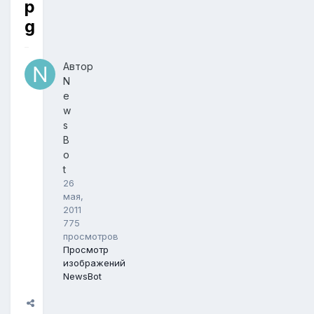
p
g
Автор
N
e
w
s
B
o
t
26
мая,
2011
775
просмотров
Просмотр
изображений
NewsBot
Поделиться