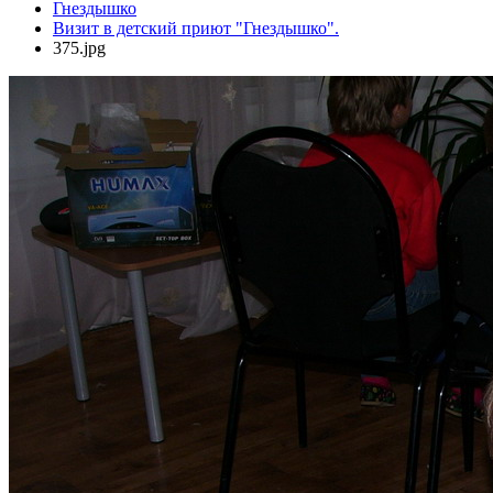
Гнездышко
Визит в детский приют "Гнездышко".
375.jpg