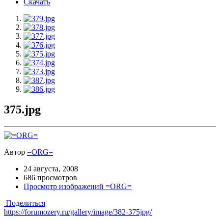
Скачать
375.jpg
Автор
=ORG=
24 августа, 2008
686 просмотров
Просмотр изображений =ORG=
Поделиться
https://forumozery.ru/gallery/image/382-375jpg/