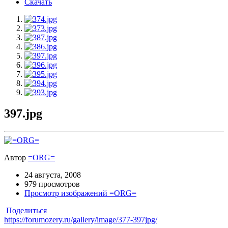
Скачать
397.jpg
Автор
=ORG=
24 августа, 2008
979 просмотров
Просмотр изображений =ORG=
Поделиться
https://forumozery.ru/gallery/image/377-397jpg/