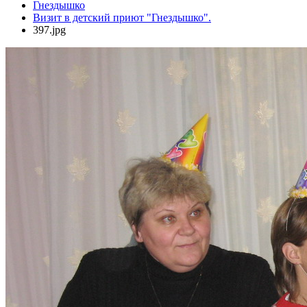
Гнездышко
Визит в детский приют "Гнездышко".
397.jpg