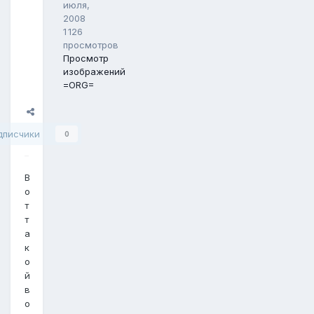
июля,
2008
1 126
просмотров
Просмотр
изображений
=ORG=
Поделиться
дписчики
0
В
о
т
т
а
к
о
й
в
о