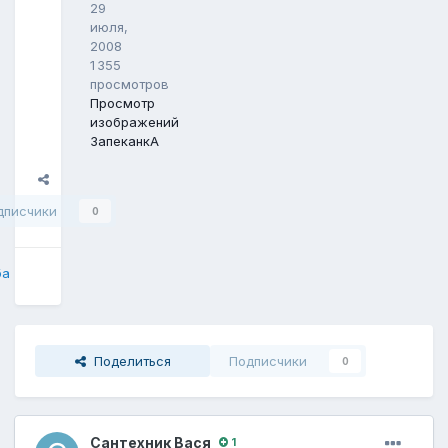
29
июля,
2008
1 355
просмотров
Просмотр
изображений
ЗапеканкА
Поделиться
дписчики
0
ба
Поделиться
Подписчики
0
Сантехник Вася
1