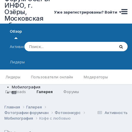
ИНФО, г.
Озёры,
Уже зарегистрированы? Войти
Московская
область
Обзор
Активность
Лидеры
Лидеры
Пользователи онлайн
Модераторы
Мобилография
Downloads
Галерея
Форумы
Главная
Галерея
Фотографии форумчан
Фотоконкурс
Активность
Мобилография
Кофе с любовью