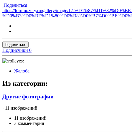
Поделиться
https://forumozery.ru/gallery/image/17-%D1%87%D1%82
%D0%B3%D0%BE%D1%80%D0%B8%D0%B7%D0%BE%D0%
Поделиться
Подписчики
0
Жалоба
Из категории:
Другие фотографии
· 11 изображений
11 изображений
3 комментария