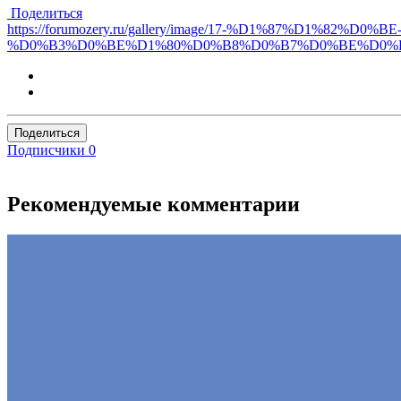
Поделиться
https://forumozery.ru/gallery/image/17-%D1%87%D1%82
%D0%B3%D0%BE%D1%80%D0%B8%D0%B7%D0%BE%D0%
Поделиться
Подписчики
0
Рекомендуемые комментарии