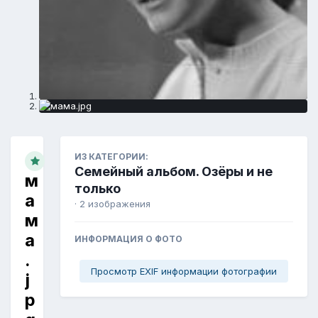
ИЗ КАТЕГОРИИ:
Семейный альбом. Озёры и не
м
только
а
· 2 изображения
м
а
ИНФОРМАЦИЯ О ФОТО
.
Просмотр EXIF информации фотографии
j
p