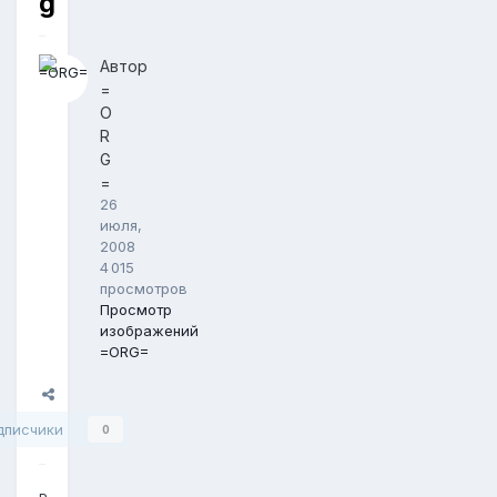
g
Автор
=
O
R
G
=
26
июля,
2008
4 015
просмотров
Просмотр
изображений
=ORG=
Поделиться
дписчики
0