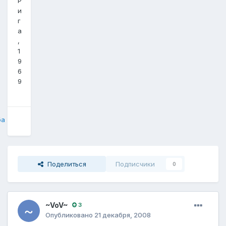
Р
и
г
а
,
1
9
6
9
ба
Поделиться
Подписчики
0
~VoV~
3
Опубликовано
21 декабря, 2008