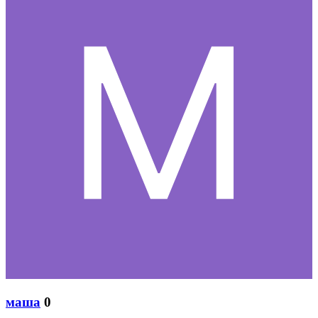
маша
0