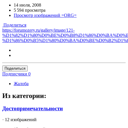
14 июля, 2008
5 594 просмотра
Просмотр изображений =ORG=
Поделиться
https://forumozery.ru/gallery/image/121-
%D1%82%D1%80%D0%BE%D0%B8%D1%86%D0%BA%D0%B
%D1%86%D0%B5%D1%80%D0%BA%D0%BE%D0%B2%D1%8
Поделиться
Подписчики
0
Жалоба
Из категории:
Достопримечательности
· 12 изображений