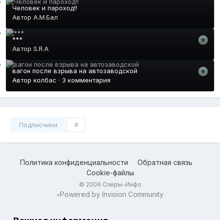
Человек и пароход!!
Автор
А.М.Бал
***
Автор
S.R.A
вагон после взрыва на автозаводской
Автор
колбас
·
3 комментария
Подписчики
0
Политика конфиденциальности
Обратная связь
Cookie-файлы
© 2006 Озёры-Инфо
Powered by Invision Community
=