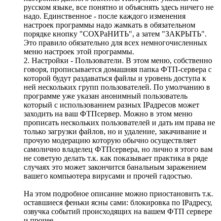
русском языке, все понятно и объяснять здесь ничего не
надо. Единственное - после каждого изменения
настроек программы надо жамкать в обязательном
порядке кнопку "СОХРаНИТЬ", а затем "ЗАКРЫТЬ".
Это правило обязательно для всех немногочисленных
меню настроек этой программы.
2. Настройки - Пользователи. В этом меню, собственно
говоря, прописывается домашняя папка ФТП-сервера с
которой будут раздаваться файлы и уровень доступа к
ней нескольких групп пользователей. По умолчанию в
программе уже указан анонимный пользователь
который с использованием разных IPадресов может
заходить на ваш ФТПсервер. Можно в этом меню
прописать нескольких пользователей и дать им права не
только загрузки файлов, но и удаление, закачивание и
прочую модерацию которую обычно осуществляет
самолично владелец ФТПсервера, но лично я этого вам
не советую делать т.к. как показывает практика в ряде
случаях это может закончится банальным заражением
вашего компьютера вирусами и прочей гадостью.
На этом подробное описание можно приостановить т.к.
оставшиеся феньки ясны сами: блокировка по IPадресу,
озвучка событий происходящих на вашем ФТП сервере
и прочее...