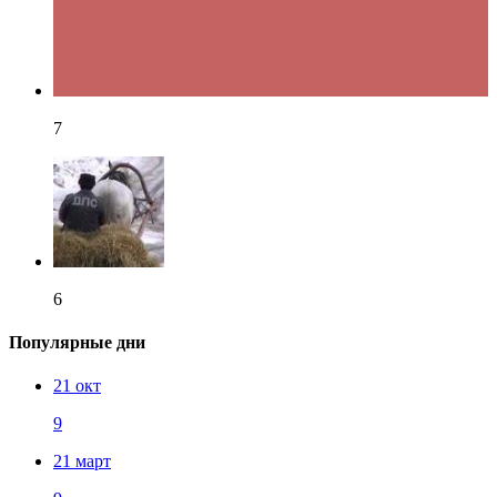
7
6
Популярные дни
21 окт
9
21 март