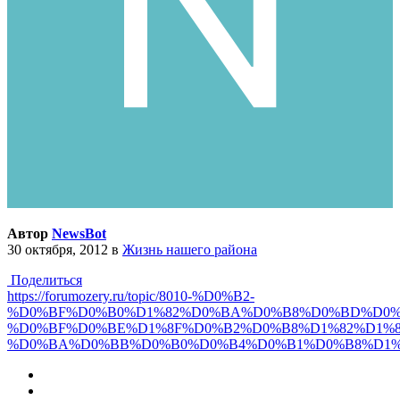
Автор
NewsBot
30 октября, 2012
в
Жизнь нашего района
Поделиться
https://forumozery.ru/topic/8010-%D0%B2-
%D0%BF%D0%B0%D1%82%D0%BA%D0%B8%D0%BD%D0%
%D0%BF%D0%BE%D1%8F%D0%B2%D0%B8%D1%82%D1%8
%D0%BA%D0%BB%D0%B0%D0%B4%D0%B1%D0%B8%D1%