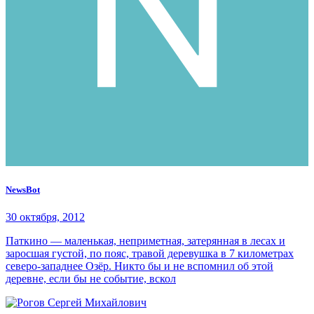
NewsBot
30 октября, 2012
Паткино — маленькая, неприметная, затерянная в лесах и
заросшая густой, по пояс, травой деревушка в 7 километрах
северо-западнее Озёр. Никто бы и не вспомнил об этой
деревне, если бы не событие, вскол