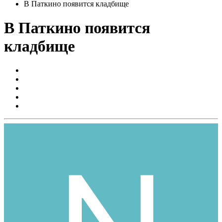
В Паткино появится кладбище
В Паткино появится
кладбище