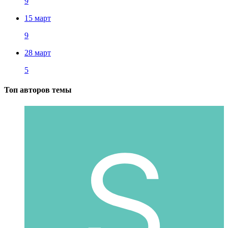
9
15 март
9
28 март
5
Топ авторов темы