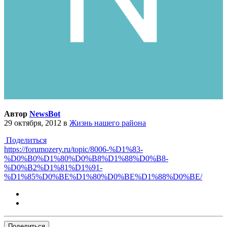
Автор
NewsBot
29 октября, 2012
в
Жизнь нашего района
Поделиться
https://forumozery.ru/topic/8006-%D1%83-
%D0%B0%D1%80%D0%B8%D1%88%D0%B8-
%D0%B2%D1%81%D1%91-
%D1%85%D0%BE%D1%80%D0%BE%D1%88%D0%BE/
Поделиться