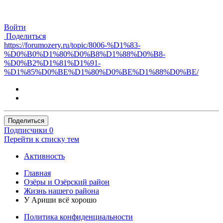
Войти
Поделиться
https://forumozery.ru/topic/8006-%D1%83-
%D0%B0%D1%80%D0%B8%D1%88%D0%B8-
%D0%B2%D1%81%D1%91-
%D1%85%D0%BE%D1%80%D0%BE%D1%88%D0%BE/
Поделиться
Подписчики
0
Перейти к списку тем
Активность
Главная
Озёры и Озёрский район
Жизнь нашего района
У Ариши всё хорошо
Политика конфиденциальности