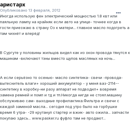
аристарх
Опубликовано
13 февраля, 2012
Иногда использую фен электрический мощностью 1.8 квт или
паяльную лампу на крайняк если авто на улице- точнее когда в
гости приезжаю в страну Оз к матери... главное масло подогреть а
там чихнёт и вперёд!
В Сургуте у половины жильцов видел как из окон провода тянутся к
машинам -включают тэны вместо щупов масляных на ночь...
А если серьёзно то осенью- масло синтетика- свечи -провода-
вытеснитель влаги+ хороший аккумулятор - у меня ваз-2114--
синтетику в коробку-ни разу аппарат не подводил+ вовремя
замена ремней и помп и тд и тп.Никогда нигде не стоял.машину
обслуживаю сам- выходные профилактика.Фильтра и свечи с
каждой заменой масла... сегодня под утро было на горбушке
время 6 утра- -29 крутанул стартер и вжик- авто ожила... запчасти
покупаю здесь... www.pasker.ru фуфло там не продают...