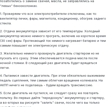
позаботились о замене свечей, масла, не заправлялись на
"левых" бензоколонках.
1. Проверяем что все электропотребители отключены, как то:
вентилятор печки, фары, магнитола, кондиционер, обогрев заднего
стекла.
2. Отдача аккумулятора зависит от его температуры. Холодный
аккумулятор можно немного прогреть, включив на короткое время
(30 сек) фары. Протекающий ток немного нагревает батарею и тем
самым повышает ее электрическую отдачу.
3. Желательно немного провернуть двигатель стартером но не
пускать его сразу. Этим обеспечивается подача масла после
ночной стоянки. В следующий раз двигатель будет врящаться
легче.
4. Пытаемся завеcти двигатель. При этом обязательно выжимаем
педаль сцепления, тем самым облегчая вращение коленвала. На
АКПП ничего не поделаешь - будем вращать трансмиссию.
5. Если двигатель не пустился, не следует сразу же повторять
попытку. Во-первых дайте "передохнуть" аккумулятору и стартеру,
а во-вторых вы рискуете "залить" свечи, после чего вы только