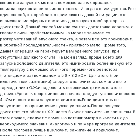
пытаются запускать мотор с помощью разных присадок
повышающих октановое число топлива. Иногда это им удается. Еще
один способ, который часто применяют в данной ситуации, это
впрыскивание эфирных составов для запуска карбюраторных
двигателей. Данный способ можно считать достаточно дорогим, а
главное очень проблематичным.На морозе заниматься
разгерметизацией впускного тракта, а затем все это производить
в обратной последовательности - приятного мало. Кроме того,
данная операция не гарантирует вам удачного запуска, при
отсутствии должного опыта. На мой взгляд, проще всего для
запуска холодного двигателя, это имитировать более низкую его
температуру с помощью обычного переменного резистора
(потенциометра) номиналом в 5.6 - 8.2 кОм. Для этого (при
выключенном зажигании) следует отключить разъем штатного
термодатчика О.Ж.и подключить потенциометр вместо этого
датчика.Уровень сопротивления сначала следует установить около
4 кОм и попытаться запустить двигатель.Если двигатель не
запустился, сопротивление нужно увеличить.После запуска
двигателя его обороты Х.Х. часто бывают значительно завышены. В
этом случае, следует с помощью потенциометра вывести их до
необходимого значения. Аналогично и по мере прогрева двигателя.
После прогрева лучше выключить зажигание и подключить