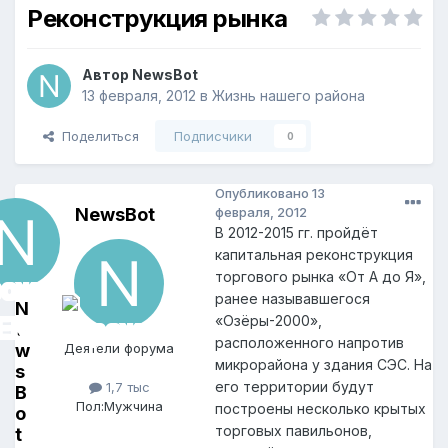
Реконструкция рынка
Автор
NewsBot
13 февраля, 2012
в
Жизнь нашего района
Поделиться
Подписчики
0
Опубликовано
13
NewsBot
февраля, 2012
В 2012-2015 гг. пройдёт
капитальная реконструкция
торгового рынка «От А до Я»,
ранее называвшегося
N
«Озёры-2000»,
e
расположенного напротив
w
Деятели форума
микрорайона у здания СЭС. На
s
его территории будут
1,7 тыс
B
Пол:
Мужчина
построены несколько крытых
o
торговых павильонов,
t