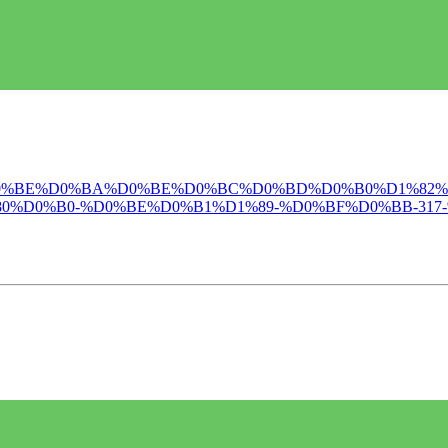
%D0%BD%D0%BE%D0%BA%D0%BE%D0%BC%D0%BD%D0%B0%D1%8
0%D0%B0-%D0%BE%D0%B1%D1%89-%D0%BF%D0%BB-317