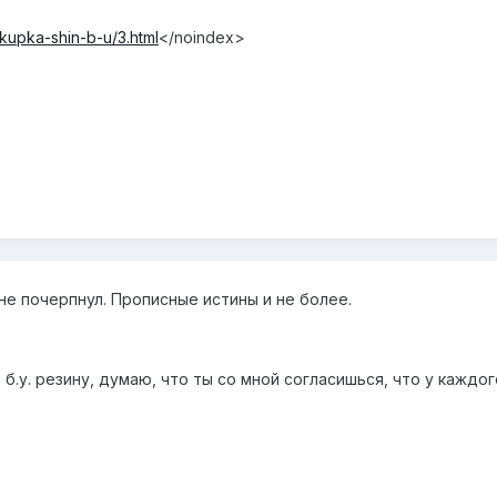
okupka-shin-b-u/3.html
</noindex>
 не почерпнул. Прописные истины и не более.
 б.у. резину, думаю, что ты со мной согласишься, что у кажд