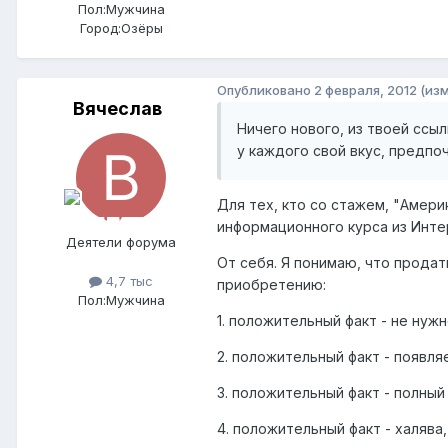
Пол:
Мужчина
Город:
Озёры
Опубликовано
2 февраля, 2012
(из
Вячеслав
Ничего нового, из твоей ссыл
у каждого свой вкус, предпо
Для тех, кто со стажем, "Амери
информационного курса из Инте
Деятели форума
От себя. Я понимаю, что прода
4,7 тыс
приобретению:
Пол:
Мужчина
1. положительный факт - не ну
2. положительный факт - появля
3. положительный факт - полный
4. положительный факт - халява