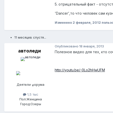
5. отрицательный факт - отсутс
'Dancer',то что человек сам куз
Изменено
2 февраля, 2012
польз
11 месяцев спустя...
Опубликовано
18 января, 2013
автоледи
Полезное видео для тех, кто с
http://youtu.be/-0Lo2hHwUFM
Деятели форума
1,5 тыс
Пол:
Женщина
Город:
Озеры