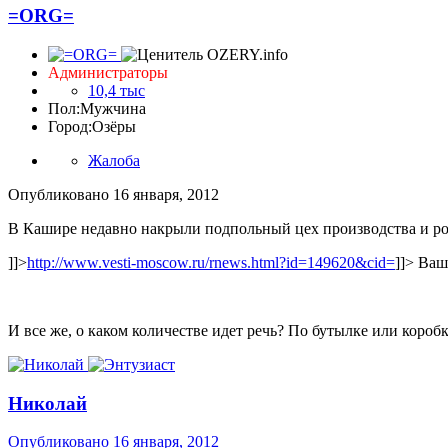
=ORG=
Администраторы
10,4 тыс
Пол:
Мужчина
Город:
Озёры
Жалоба
Опубликовано
16 января, 2012
В Кашире недавно накрыли подпольный цех производства и ро
]]>
http://www.vesti-moscow.ru/rnews.html?id=149620&cid=
]]>
Ваш 
И все же, о каком количестве идет речь? По бутылке или короб
Николай
Опубликовано
16 января, 2012