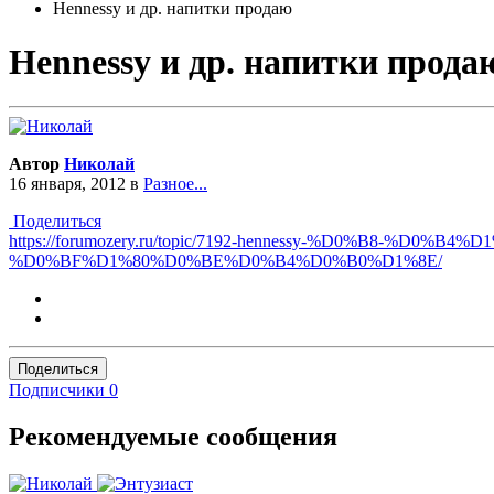
Hennessy и др. напитки продаю
Hennessy и др. напитки прода
Автор
Николай
16 января, 2012
в
Разное...
Поделиться
https://forumozery.ru/topic/7192-hennessy-%D0%B8-
%D0%BF%D1%80%D0%BE%D0%B4%D0%B0%D1%8E/
Поделиться
Подписчики
0
Рекомендуемые сообщения