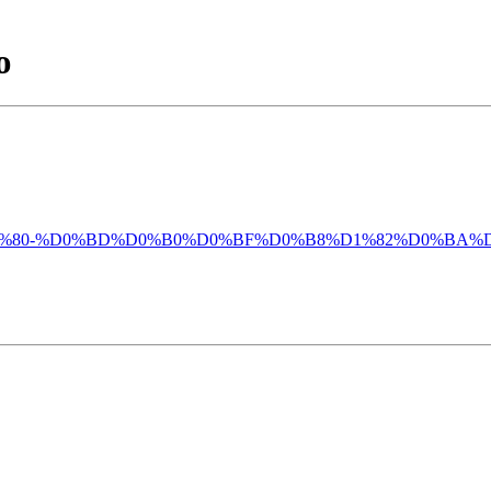
ю
%D0%B4%D1%80-%D0%BD%D0%B0%D0%BF%D0%B8%D1%82%D0%BA%