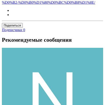
%D0%B2-%D0%B0%D1%80%D0%BC%D0%B8%D1%8E/
Поделиться
Подписчики
0
Рекомендуемые сообщения