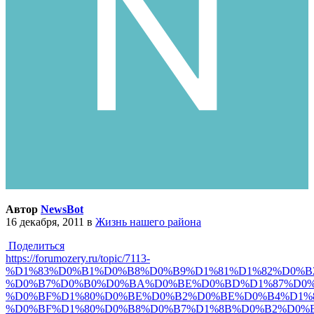
Автор
NewsBot
16 декабря, 2011
в
Жизнь нашего района
Поделиться
https://forumozery.ru/topic/7113-
%D1%83%D0%B1%D0%B8%D0%B9%D1%81%D1%82%D0%B
%D0%B7%D0%B0%D0%BA%D0%BE%D0%BD%D1%87%D0%
%D0%BF%D1%80%D0%BE%D0%B2%D0%BE%D0%B4%D1%
%D0%BF%D1%80%D0%B8%D0%B7%D1%8B%D0%B2%D0%