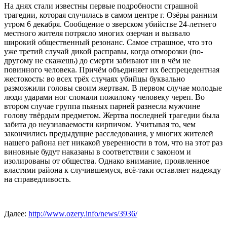
На днях стали известны первые подробности страшной
трагедии, которая случилась в самом центре г. Озёры ранним
утром 6 декабря. Сообщение о зверском убийстве 24-летнего
местного жителя потрясло многих озерчан и вызвало
широкий общественный резонанс. Самое страшное, что это
уже третий случай дикой расправы, когда отморозки (по-
другому не скажешь) до смерти забивают ни в чём не
повинного человека. Причём объединяет их беспрецедентная
жестокость: во всех трёх случаях убийцы буквально
размозжили головы своим жертвам. В первом случае молодые
люди ударами ног сломали пожилому человеку череп. Во
втором случае группа пьяных парней разнесла мужчине
голову твёрдым предметом. Жертва последней трагедии была
забита до неузнаваемости кирпичом. Учитывая то, чем
закончились предыдущие расследования, у многих жителей
нашего района нет никакой уверенности в том, что на этот раз
виновные будут наказаны в соответствии с законом и
изолированы от общества. Однако внимание, проявленное
властями района к случившемуся, всё-таки оставляет надежду
на справедливость.
Далее:
http://www.ozery.info/news/3936/