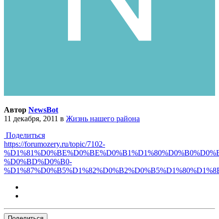
Автор
NewsBot
11 декабря, 2011
в
Жизнь нашего района
Поделиться
https://forumozery.ru/topic/7102-
%D1%81%D0%BE%D0%BE%D0%B1%D1%80%D0%B0%D0%
%D0%BD%D0%B0-
%D1%87%D0%B5%D1%82%D0%B2%D0%B5%D1%80%D1%8B
Поделиться