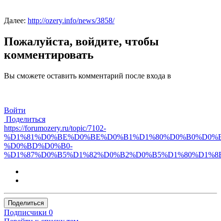
Далее:
http://ozery.info/news/3858/
Пожалуйста, войдите, чтобы
комментировать
Вы сможете оставить комментарий после входа в
Войти
Поделиться
https://forumozery.ru/topic/7102-
%D1%81%D0%BE%D0%BE%D0%B1%D1%80%D0%B0%D0%
%D0%BD%D0%B0-
%D1%87%D0%B5%D1%82%D0%B2%D0%B5%D1%80%D1%8B
Поделиться
Подписчики
0