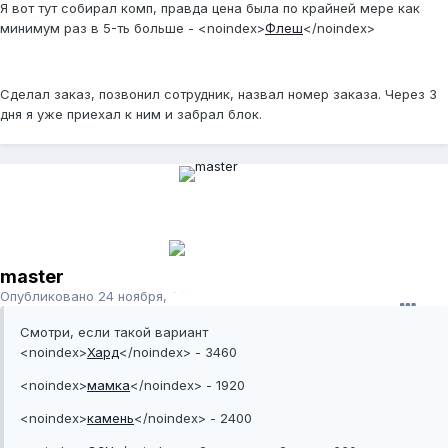
Я вот тут собирал комп, правда цена была по крайней мере как
минимум раз в 5-ть больше -
<noindex>
Флеш
</noindex>
Сделал заказ, позвонил сотрудник, назвал номер заказа. Через 3
дня я уже приехал к ним и забрал блок.
master
Опубликовано
24 ноября, 2011
Смотри, если такой вариант
<noindex>
Хард
</noindex>
- 3460
<noindex>
мамка
</noindex>
- 1920
<noindex>
камень
</noindex>
- 2400