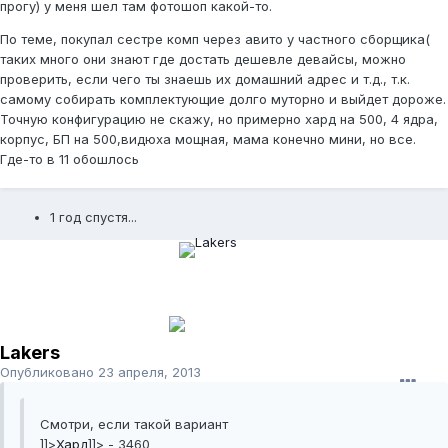
прогу) у меня шел там фотошоп какой-то.
По теме, покупал сестре комп через авито у частного сборщика(
таких много они знают где достать дешевле девайсы, можно
проверить, если чего ты знаешь их домашний адрес и т.д., т.к.
самому собирать комплектующие долго муторно и выйдет дороже.
Точную конфигурацию не скажу, но примерно хард на 500, 4 ядра,
корпус, БП на 500,видюха мощная, мама конечно мини, но все.
Где-то в 11 обошлось
1 год спустя...
Lakers
Опубликовано
23 апреля, 2013
Смотри, если такой вариант
]]>
Хард
]]> - 3460