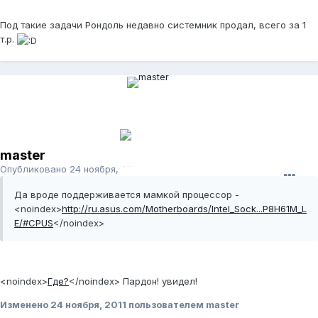
Под такие задачи Рондоль недавно системник продал, всего за 1
т.р.
master
Опубликовано
24 ноября, 2011
Да вроде поддерживается мамкой процессор -
<noindex>
http://ru.asus.com/Motherboards/Intel_Sock...P8H61M_L
E/#CPUS
</noindex>
<noindex>
Где?
</noindex>
Пардон! увидел!
Изменено
24 ноября, 2011
пользователем master