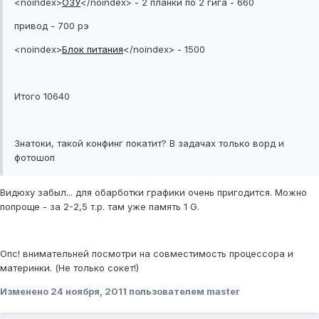
<noindex>
ОЗУ
</noindex>
- 2 планки по 2 гига - 660
привод - 700 рэ
<noindex>
Блок питания
</noindex>
- 1500
Итого 10640
Знатоки, такой конфинг покатит? В задачах только ворд и
фотошоп
Видюху забыл... для обарботки графики очень пригодится. Можно
попроще - за 2-2,5 т.р. там уже память 1 G.
Опс! внимательней посмотри на совместимость процессора и
материнки. (Не только сокет!)
Изменено
24 ноября, 2011
пользователем master