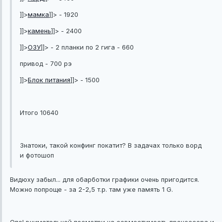
]]>
мамка
]]> - 1920
]]>
камень
]]> - 2400
]]>
ОЗУ
]]> - 2 планки по 2 гига - 660
привод - 700 рэ
]]>
Блок питания
]]> - 1500
Итого 10640
Знатоки, такой конфинг покатит? В задачах только ворд
и фотошоп
Видюху забыл... для обарботки графики очень пригодится.
Можно попроще - за 2-2,5 т.р. там уже память 1 G.