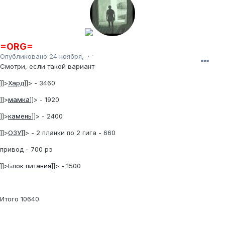
=ORG=
Опубликовано
24 ноября, 2011
Смотри, если такой вариант
]]>
Хард
]]>
- 3460
]]>
мамка
]]>
- 1920
]]>
камень
]]>
- 2400
]]>
ОЗУ
]]>
- 2 планки по 2 гига - 660
привод - 700 рэ
]]>
Блок питания
]]>
- 1500
Итого 10640