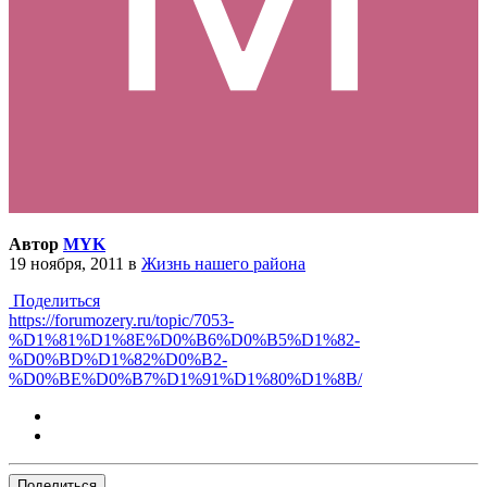
Автор
MYK
19 ноября, 2011
в
Жизнь нашего района
Поделиться
https://forumozery.ru/topic/7053-
%D1%81%D1%8E%D0%B6%D0%B5%D1%82-
%D0%BD%D1%82%D0%B2-
%D0%BE%D0%B7%D1%91%D1%80%D1%8B/
Поделиться