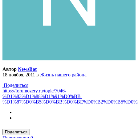
Автор
NewsBot
18 ноября, 2011
в
Жизнь нашего района
Поделиться
https://forumozery.ru/topic/7046-
%D1%83%D1%88%D1%91%D0%BB-
%D1%87%D0%B5%D0%BB%D0%BE%D0%B2%D0%B5%D0%
Поделиться
Подписчики
0